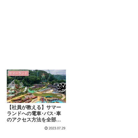
サマーランド
【社員が教える】サマー
ランドへの電車･バス･車
のアクセス方法を全部解
説。料金･割引チケット･
2023.07.29
駐車場など案内‼