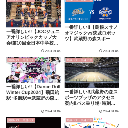
のアクセス案内‼バス乗り
ツプラザのアクセス案内‼
場･時刻表も紹介!!
バス乗り場･時刻表も紹
介!!
一番詳しい‼【島根スサノ
一番詳しい‼【JOCジュニ
オマジックvs茨城ロボッ
アオリンピックカップ大
ツ】武蔵野の森スポーツ
会/第10回全日本中学校チ
プラザのアクセス案内‼バ
アリーディング選手権大
ス乗り場･時刻表も紹介!!
2024.01.04
2024.01.04
会】武蔵野の森スポーツ
プラザのアクセス案内‼バ
路線バス・高速バス
路線バス・高速バス
ス乗り場･時刻表も紹介!!
一番詳しい‼【Dance Drill
一番詳しい‼武蔵野の森ス
Winter Cup2024】飛田給
ポーツプラザのアクセス
駅･多磨駅⇒武蔵野の森ス
案内‼バス乗り場･時刻表
ポーツプラザのアクセス
も紹介!!
案内‼バス乗り場･時刻表
2024.01.04
2024.01.04
も紹介!!
路線バス・高速バス
路線バス・高速バス