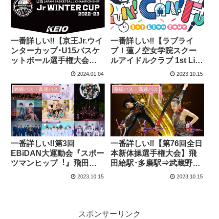
一番詳しい‼【京王Jr.ウイ
一番詳しい‼【ラブライ
ンターカップ･U15バスケ
ブ！蓮ノ空女学院スクー
ットボール選手権大会】
ルアイドルクラブ 1st Live
飛田給駅･多磨駅⇒武蔵野
Tour】飛田給駅･多磨駅⇒
2024.01.04
2023.10.15
の森スポーツプラザのア
武蔵野の森スポーツプラ
クセス案内‼バス乗り場･
ザのアクセス案内‼バス乗
路線バス・高速バス
路線バス・高速バス
時刻表も紹介!!
り場･時刻表も紹介!!
一番詳しい‼第3回
一番詳しい‼【第76回全日
EBiDAN⼤運動会『スポー
本新体操選手権大会】飛
ツマンヒップ︕』飛田給
田給駅･多磨駅⇒武蔵野の
駅･多磨駅⇒武蔵野の森ス
森スポーツプラザのアク
2023.10.15
2023.10.15
ポーツプラザのアクセス
セス案内‼バス乗り場･時
案内‼バス乗り場･時刻表
刻表も紹介!!
も紹介!!
スポンサーリンク