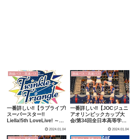
路線バス・高速バス
路線バス・高速バス
一番詳しい‼【ラブライブ!
一番詳しい‼【JOCジュニ
スーパースター!!
アオリンピックカップ大
Liella!5th LoveLive! ～
会/第34回全日本高等学校
Twinkle Triangle～】武蔵
チアリーディング選手権
2024.01.04
2024.01.04
野の森スポーツプラザへ
大会】武蔵野の森スポー
路線バス・高速バス
路線バス・高速バス