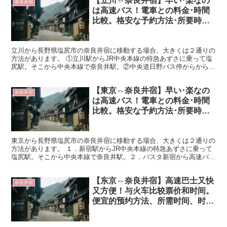
【立川⇔奈良井宿】早い･楽なの
奈良井宿
は高速バス！電車との料金･時間
比較。格安な予約方法･所要時間･
時刻表･バス停も紹介‼
立川から長野県塩尻市の奈良井宿に移動する場合、大きくは２通りの
方法があります。 ①立川駅からJR中央本線の特急あずさに乗って塩
尻駅。そこから中央本線で奈良井駅。②中央道日野バス停からから高
速バスに乗車して奈良井宿へ 「早さの電車」･「安さ･...
【東京⇔奈良井宿】早い･楽なの
奈良井宿
は高速バス！電車との料金･時間
比較。格安な予約方法･所要時間･
時刻表･バス停･持ち物も紹介‼
東京から長野県塩尻市の奈良井宿に移動する場合、大きくは２通りの
方法があります。 １．新宿駅からJR中央本線の特急あずさに乗って
塩尻駅。そこから中央本線で奈良井駅。２．バスタ新宿から高速バス
に乗車し奈良井宿へ 【結論】奈良井宿へは、高速バスが...
【东京⇔奈良井宿】高速巴士又快
奈良井宿
又方便！与火车比较票价和时间。
便宜的预约方法、所需时间、时刻
表、巴士站、需要携带的物品‼