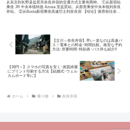
从东京到长野县盐尻市奈良井宿的交通方式主要有两种。 ①从新宿站
乘坐 JR 中央本线特急 Azusa 至盐尻站。从那里乘坐中央本线到奈良
井站。 ②从Busta新宿乘坐高速巴士到奈良宿 【结论】推荐前往奈良
井宿的高速巴士！ “快速列车”和“便宜...
【立川⇔奈良井宿】早い･楽なのは高速バ
ス！電車との料金･時間比較。格安な予約
方法･所要時間･時刻表･バス停も紹介‼
【39円～】スマホの写真を安く･画質綺麗
にプリント印刷する方法【結婚式･ウェル
カムボード等に】
ホーム
乗り物
奈良井宿