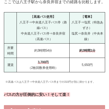
ここでは八王子駅から奈良井宿までの経路を比較します。
【
高速バス使用】
【
電車】
八王子⇒中央道八王子バス停（路
八王子⇒塩尻（特急あ
線バス）
ずさ）
中央道八王子バス停⇒奈良井宿
塩尻⇒奈良井（中央本
（高速バス）
線）
所要
約3時間54分
約3時間1分
時間
3,700円
運賃
5,650円
（2枚回数券使用時）
※高速バスは八王子⇒中央道八王子バス停までの310円が別に掛かります。
バスの方が圧倒的に安い！そして楽！