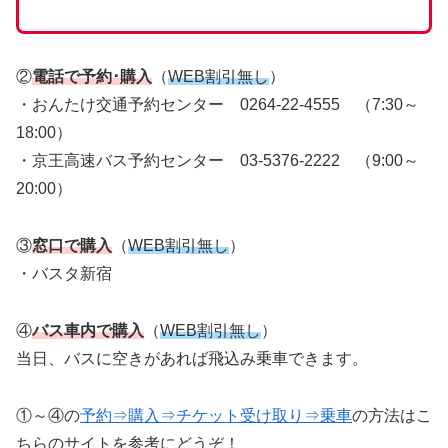
②
電話で予約･購入
（
WEB割引無し
）
・おんたけ交通予約センター 0264-22-4555 （7:30～
18:00）
・京王高速バス予約センター 03-5376-2222 （9:00～
20:00）
③
窓口で購入
（
WEB割引無し
）
・バスタ新宿
④
バス車内で購入
（
WEB割引無し
）
当日、バスに空きがあれば飛込み乗車できます。
①～④の
予約⇒購入⇒チケット受け取り⇒乗車
の方法はこ
ちらのサイトを参考にどうぞ！