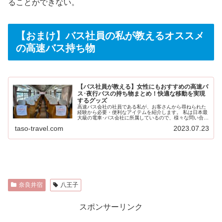
ることができない。
【おまけ】バス社員の私が教えるオススメ
の高速バス持ち物
【バス社員が教える】女性にもおすすめの高速バ
ス･夜行バスの持ち物まとめ！快適な移動を実現
するグッズ
高速バス会社の社員である私が、お客さんから尋ねられた
経験から必要・便利なアイテムを紹介します。 私は日本最
大級の電車･バス会社に所属しているので、様々な問い合わ
せを受けていますので参考になるかと思います！ たそ 過
taso-travel.com
2023.07.23
去の問い合わせ経験から案内...
奈良井宿
八王子
スポンサーリンク