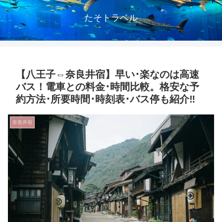
たそトラベル
【八王子⇔奈良井宿】早い･楽なのは高速
バス！電車との料金･時間比較。格安な予
約方法･所要時間･時刻表･バス停も紹介‼
奈良井宿