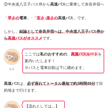
②中央道八王子バス停から
高速バス
に乗車して奈良井宿へ
「
早さの
電車
」･「
安さ･楽さの
高速バス
」です。
しかし、
結論として奈良井宿へは、中央道八王子バス停か
ら
高速バスがオススメ
です。
ここでは
私のおすすめの
、
高速バスルート
を
案内いたします！
※バスと電車比較は下に纏めます。
たそ
高速バス
は、
必ず座れてトータル最短で約3時間49分
で目
的地まで行けます。
【流れとしては…】