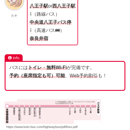
八王子駅
or
西八王子駅
⇩（路線バス）
たそ
中央道八王子バス停
⇩（高速バス🚌）
奈良井宿
info
バスには
トイレ
・
無料Wi-Fi
が完備です。
予約（座席指定も可）可能
、
Web予約割引
も！
https://www.keio-bus.com/highwaybus/pdf/kiso.pdf