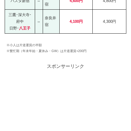
バスタ新宿
⇔
4,600円
4,800円
宿
三鷹･深大寺･
奈良井
府中
⇔
4,100円
4,300円
宿
日野･
八王子
※小人は片道運賃の半額
※繁忙期（年末年始・夏休み・GW）は片道運賃+200円
スポンサーリンク