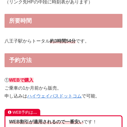
（リンク先HPの中段に時刻表があります）
所要時間
八王子駅からトータル
約3時間54分
です。
予約方法
①
WEBで購入
ご乗車の1か月前から販売。
申し込みは
ハイウェイバスドットコム
で可能。
WEB予約は
…
WEB割引が適用されるので一番安い
です！