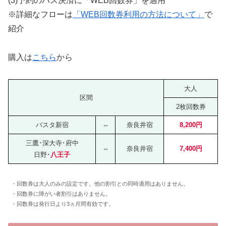
(3)予約のバス決済に「WEB回数券」を適用
※詳細なフローは
「WEB回数券利用の方法について」
で
紹介
購入は
こちら
から
大人
区間
2枚回数券
バスタ新宿
⇔
奈良井宿
8,200円
三鷹･深大寺･府中
⇔
奈良井宿
7,400円
日野･
八王子
・回数券は大人のみの設定です。他の割引との同時適用はありません。
・回数券に障がい者割引はありません。
・回数券は発行日より3ヵ月間有効です。