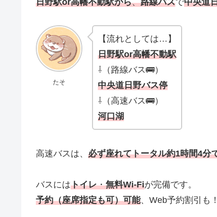
日野駅or高幡不動駅から
、
路線バス
で
中央道
【流れとしては…】
日野駅or高幡不動
駅
⇩（路線バス🚌）
たそ
中央道日野バス停
⇩（高速バス🚌）
河口湖
高速バスは、
必ず座れてトータル約1時間4分
バスには
トイレ
・
無料Wi-Fi
が完備です。
予約（座席指定も可）可能
、Web予約割引も