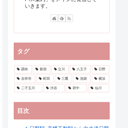
いきます。
タグ
調布
新宿
立川
八王子
日野
吉祥寺
町田
三鷹
池袋
横浜
二子玉川
渋谷
府中
仙川
目次