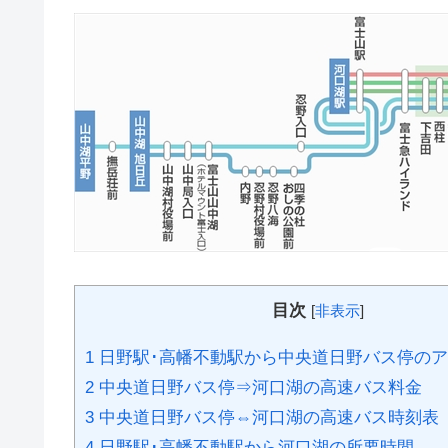
目次
[
非表示
]
1
日野駅･高幡不動駅から中央道日野バス停の
2
中央道日野バス停⇒河口湖の高速バス料金
3
中央道日野バス停⇔河口湖の高速バス時刻表
4
日野駅･高幡不動駅から河口湖の所要時間