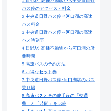
1
日野駅･高幡不動駅から中央道日野
バス停のアクセス・料金
2
中央道日野バス停⇒河口湖の高速
バス料金
3
中央道日野バス停⇔河口湖の高速
バス時刻表
4
日野駅･高幡不動駅から河口湖の所
要時間
5
高速バスの予約方法
6
お得なセット券
7
中央道日野バス停･河口湖駅のバス
乗り場
8
高速バスとその他手段の「交通
費」と「時間」を比較