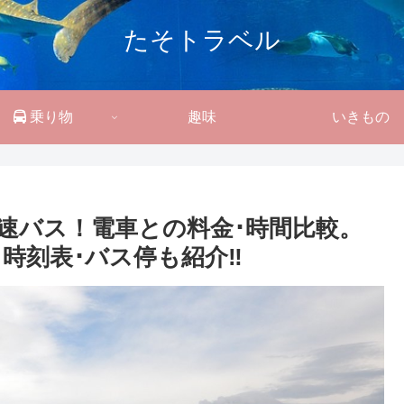
たそトラベル
乗り物
趣味
いきもの
速バス！電車との料金･時間比較。
･時刻表･バス停も紹介‼