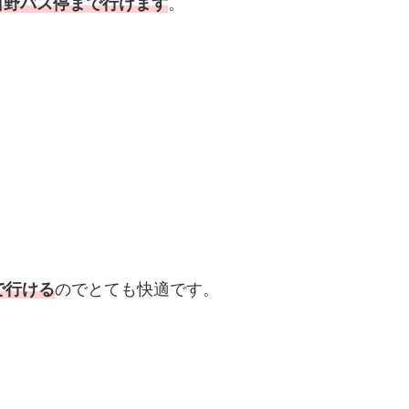
日野バス停まで行けます
。
で行ける
のでとても快適です。
！