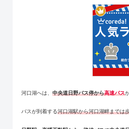
河口湖へは、
中央道日野バス停から
高速バス
バスが到着する
河口湖駅から河口湖畔までは歩